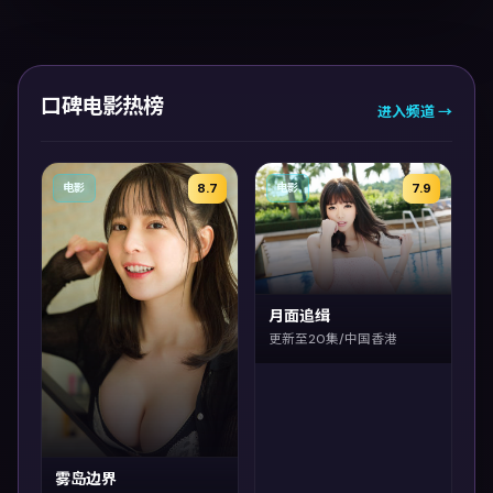
口碑电影热榜
进入频道 →
8.7
7.9
电影
电影
月面追缉
更新至20集/中国香港
雾岛边界