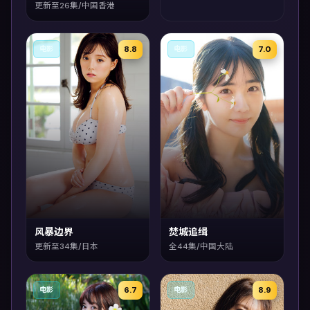
更新至26集/中国香港
8.8
7.0
电影
电影
风暴边界
焚城追缉
更新至34集/日本
全44集/中国大陆
6.7
8.9
电影
电影