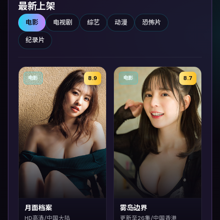
最新上架
电影
电视剧
综艺
动漫
恐怖片
纪录片
8.9
8.7
电影
电影
月面档案
雾岛边界
HD高清/中国大陆
更新至26集/中国香港