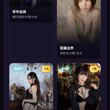
零号追缉
臻彩画质/中国大陆
银翼边界
更新至25集/日本
7.0
7.8
电视剧
电视剧