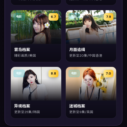
6.7
7.9
电影
电影
雾岛档案
月面追缉
臻彩画质/美国
更新至20集/中国香港
8.8
7.0
电影
电影
异境档案
迷城档案
更新至25集/韩国
更新至9集/英国