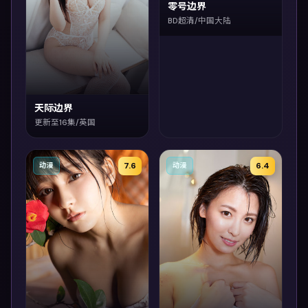
零号边界
BD超清/中国大陆
天际边界
更新至16集/英国
7.6
6.4
动漫
动漫