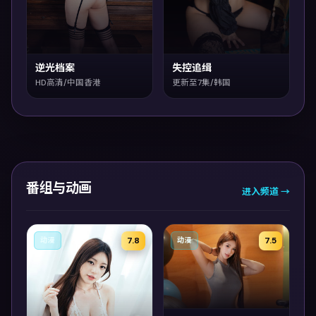
逆光档案
失控追缉
HD高清/中国香港
更新至7集/韩国
番组与动画
进入频道 →
7.8
7.5
动漫
动漫